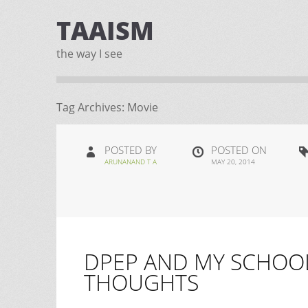
TAAISM
the way I see
Tag Archives:
Movie
POSTED BY
POSTED ON
ARUNANAND T A
MAY 20, 2014
DPEP AND MY SCHOO
THOUGHTS