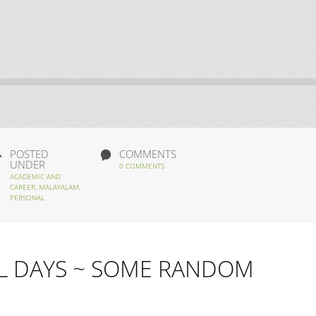
POSTED
COMMENTS
UNDER
0 COMMENTS
ACADEMIC AND
CAREER
,
MALAYALAM
,
PERSONAL
L DAYS ~ SOME RANDOM