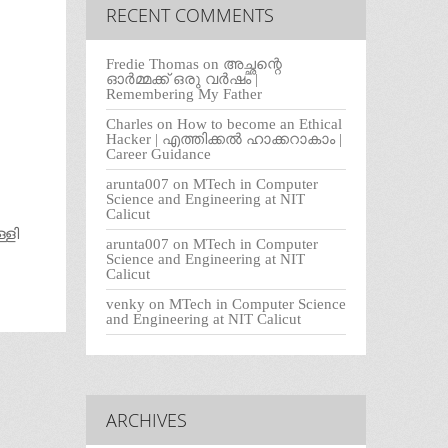
RECENT COMMENTS
Fredie Thomas
on
അച്ഛന്റെ
ഓർമ്മക്ക് ഒരു വർഷം |
Remembering My Father
Charles
on
How to become an Ethical
Hacker | എത്തിക്കല്‍ ഹാക്കറാകാം |
Career Guidance
arunta007
on
MTech in Computer
Science and Engineering at NIT
Calicut
്ളി
arunta007
on
MTech in Computer
Science and Engineering at NIT
Calicut
venky
on
MTech in Computer Science
and Engineering at NIT Calicut
ARCHIVES