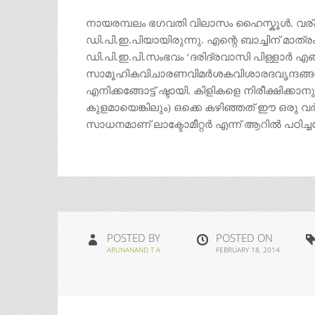
നായരമ്പലം ഭഗവതി വിലാസം ഹൈസ്കൂള്‍. വര്ഷം 
ഡി.പി.ഇ.പിയായിരുന്നു. എന്റെ ബാച്ചിന് മാത്
ഡി.പി.ഇ.പി.സംഭവം ‘ദരിദ്രവാസി പിള്ളാര്‍ എങ
സാമൂഹികവിചാരണവിമര്‍ശകവിശാരദവൃന്ദങ്ങള്‍
എനിക്കങ്ങോട്ട് ഷ്ടായി. കിളികളെ നിരീക്ഷിക്ക
കുളമായെങ്കിലും) ഒക്കെ കഴിഞ്ഞത് ഈ ഒരു വര്‍
സാധനമാണ് ലാക്ടോമീറ്റര്‍ എന്ന് ആറില്‍ പഠിച്ചപ
POSTED BY
POSTED ON
ARUNANAND T A
FEBRUARY 18, 2014