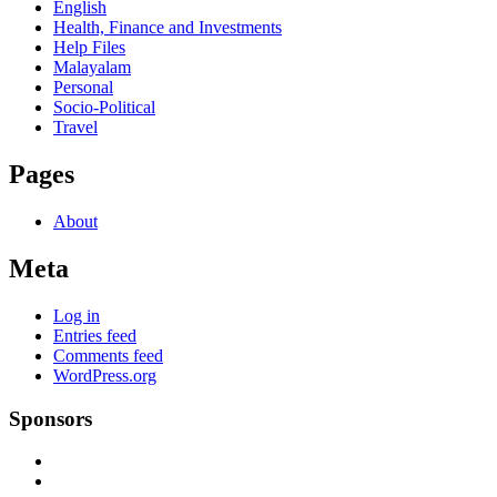
English
Health, Finance and Investments
Help Files
Malayalam
Personal
Socio-Political
Travel
Pages
About
Meta
Log in
Entries feed
Comments feed
WordPress.org
Sponsors