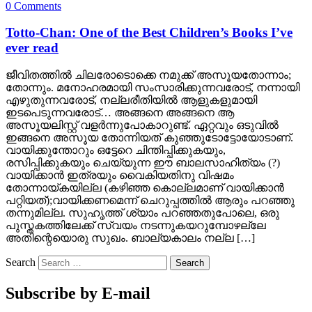
0 Comments
Totto-Chan: One of the Best Children’s Books I’ve
ever read
ജീവിതത്തില്‍ ചിലരോടൊക്കെ നമുക്ക് അസൂയതോന്നാം;
തോന്നും. മനോഹരമായി സംസാരിക്കുന്നവരോട്, നന്നായി
എഴുതുന്നവരോട്, നല്ലരീതിയില്‍ ആളുകളുമായി
ഇടപെടുന്നവരോട്… അങ്ങനെ അങ്ങനെ ആ
അസൂയലിസ്റ്റ് വളര്‍ന്നുപോകാറുണ്ട്. ഏറ്റവും ഒടുവില്‍
ഇങ്ങനെ അസൂയ തോന്നിയത് കുഞ്ഞുടോട്ടോയോടാണ്.
വായിക്കുന്തോറും ഒട്ടേറെ ചിന്തിപ്പിക്കുകയും,
രസിപ്പിക്കുകയും ചെയ്യുന്ന ഈ ബാലസാഹിത്യം (?)
വായിക്കാന്‍ ഇത്രയും വൈകിയതിനു വിഷമം
തോന്നായ്കയില്ല (കഴിഞ്ഞ കൊല്ലമാണ് വായിക്കാന്‍
പറ്റിയത്);വായിക്കണമെന്ന് ചെറുപ്പത്തില്‍ ആരും പറഞ്ഞു
തന്നുമില്ല. സുഹൃത്ത് ശ്യാം പറഞ്ഞതുപോലെ, ഒരു
പുസ്തകത്തിലേക്ക് സ്വയം നടന്നുകയറുമ്പോഴല്ലേ
അതിന്റെയൊരു സുഖം. ബാല്യകാലം നല്ല […]
Search
Subscribe by E-mail