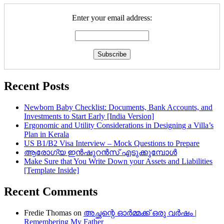
Enter your email address:
Recent Posts
Newborn Baby Checklist: Documents, Bank Accounts, and
Investments to Start Early [India Version]
Ergonomic and Utility Considerations in Designing a Villa’s
Plan in Kerala
US B1/B2 Visa Interview – Mock Questions to Prepare
ആരോഗ്യ ഇൻഷുറൻസ് എടുക്കുമ്പോൾ
Make Sure that You Write Down your Assets and Liabilities
[Template Inside]
Recent Comments
Fredie Thomas
on
അച്ഛന്റെ ഓർമ്മക്ക് ഒരു വർഷം |
Remembering My Father