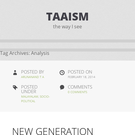
TAAISM
the way I see
Tag Archives:
Analysis
POSTED BY
POSTED ON
ARUNANAND T A
FEBRUARY 18, 2014
POSTED
COMMENTS
UNDER
0 COMMENTS
MALAYALAM
,
SOCIO-
POLITICAL
NEW GENERATION