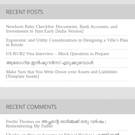
RECENT POSTS
Newborn Baby Checklist: Documents, Bank Accounts, and
Investments to Start Early [India Version]
Ergonomic and Utility Considerations in Designing a Villa’s Plan
in Kerala
US B1/B2 Visa Interview – Mock Questions to Prepare
ആരോഗ്യ ഇൻഷുറൻസ് എടുക്കുമ്പോൾ
Make Sure that You Write Down your Assets and Liabilities
[Template Inside]
RECENT COMMENTS
Fredie Thomas
on
അച്ഛന്റെ ഓർമ്മക്ക് ഒരു വർഷം |
Remembering My Father