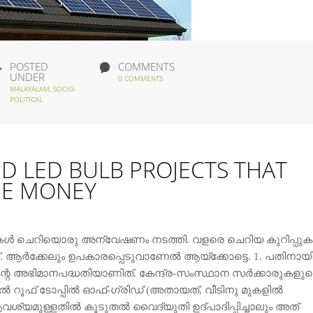
POSTED
COMMENTS
UNDER
0 COMMENTS
MALAYALAM
,
SOCIO-
POLITICAL
D LED BULB PROJECTS THAT
ME MONEY
്‍ ചെറിയൊരു അന്വേഷണം നടത്തി. വളരെ ചെറിയ കുറിപ്പുകള
 ആര്‍ക്കേലും ഉപകാരപ്പെടുവാണേല്‍ ആയ്ക്കോട്ടെ. 1. പതിനായ
ടിന്റെ അഭിമാനപദ്ധതിയാണിത്‌. കേന്ദ്ര-സംസ്ഥാന സര്‍ക്കാരുകളു
ഫ് ടോപ്പില്‍ ഓഫ്‌-ഗ്രിഡ് (അതായത്, വീടിനു മുകളില്‍
വശ്യമുള്ളതില്‍ കൂടുതല്‍ വൈദ്യുതി ഉദ്പാദിപ്പിച്ചാലും അത്