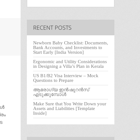
RECENT POSTS
Newborn Baby Checklist: Documents,
Bank Accounts, and Investments to
Start Early [India Version]
Ergonomic and Utility Considerations
in Designing a Villa’s Plan in Kerala
US B1/B2 Visa Interview – Mock
Questions to Prepare
ആരോഗ്യ ഇൻഷുറൻസ്
എടുക്കുമ്പോൾ
Make Sure that You Write Down your
്‍
Assets and Liabilities [Template
Inside]
ിരം
ടെ