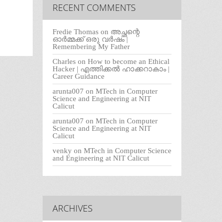
RECENT COMMENTS
Fredie Thomas
on
അച്ഛന്റെ
ഓർമ്മക്ക് ഒരു വർഷം |
Remembering My Father
Charles
on
How to become an Ethical
Hacker | എത്തിക്കല്‍ ഹാക്കറാകാം |
Career Guidance
arunta007
on
MTech in Computer
Science and Engineering at NIT
Calicut
arunta007
on
MTech in Computer
Science and Engineering at NIT
Calicut
venky
on
MTech in Computer Science
and Engineering at NIT Calicut
ARCHIVES