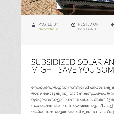
POSTED BY
POSTED ON
ARUNANAND T A
MARCH 3, 2016
SUBSIDIZED SOLAR AN
MIGHT SAVE YOU SO
സോളാര്‍/എല്‍ഇഡി സബ്സിഡി പ്രൊജെക്ടുകള
താഴെ കൊടുക്കുന്നു. ഗാര്‍ഹികആവശ്യത്തിന്.
റൂഫ്ടോപ്‌ സോളാര്‍ പാനല്‍ പദ്ധതി. അനെര്‍ട്
സഹായത്തോടെ പതിനായിരത്തോളം വീടുകളില്‍ റൂ
വയ്ക്കുന്ന സോളാര്‍ പാനല്‍ മുഖേന നമുക്ക് ആ