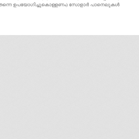
ള്‍ തന്നെ ഉപയോഗിച്ചുകൊള്ളണം) സോളാര്‍ പാനെലുകള്‍