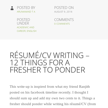
POSTED BY
POSTED ON
ARUNANAND T A
AUGUST 9, 2016
POSTED
COMMENTS
UNDER
0 COMMENTS
ACADEMIC AND
CAREER
,
ENGLISH
RÉSUMÉ/CV WRITING –
12 THINGS FOR A
FRESHER TO PONDER
This write-up is inspired from what my friend Ranjith
posted on his facebook timeline recently. I thought I
should sum up and add my own two cents to it. Things a
fresher should ponder while writing his résumé/CV (from