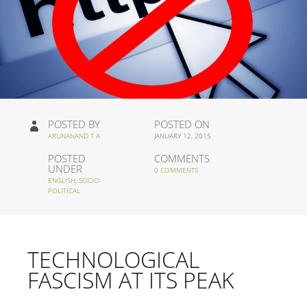
POSTED BY
POSTED ON
ARUNANAND T A
JANUARY 12, 2015
POSTED
COMMENTS
UNDER
0 COMMENTS
ENGLISH
,
SOCIO-
POLITICAL
TECHNOLOGICAL
FASCISM AT ITS PEAK