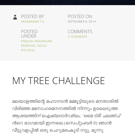
POSTED BY
POSTED ON
ARUNANAND T A
SEPTEMBER 9, 2014
POSTED
COMMENTS
UNDER
2 COMMENTS
ENGLISH
,
MALAYALAM
,
PERSONAL
,
SOCIO-
POLITICAL
MY TREE CHALLENGE
മലയാളത്തിന്റെ മഹാനടന്‍ മമ്മൂട്ടിയുടെ മനതാരില്‍
വിരിഞ്ഞ മനോഹരമനനത്തില്‍ നിന്നും ഉടലെടുത്ത
ആശയത്തിന് ഐക്യദാര്‍ഢ്യം. ‘മൈ ട്രീ ചലഞ്ച്’
ന്‍റെ ഭാഗമായി ഇന്നലെ (സെപ്റ്റംബര്‍ 8) ഞാന്‍
വീട്ടുവളപ്പില്‍ ഒരു ചെറുമരംകൂടി നട്ടു. മൂന്നു