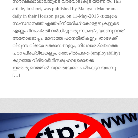
സര്‍വകലാശാലയുടെ വരവോടുകൂടിയാണിത്. This
article, in short, was published by Malayala Manorama
daily in their Horizon page, on 11-May-2015 നമ്മുടെ
സംസ്ഥാനത്ത് എഞ്ചിനീയറിംഗ് കോളേജുകളുടെ
എണ്ണം ദിനംപ്രതി വര്‍ധിച്ചുവരുന്നകാഴ്ച്ചയാണുള്ളത്.
അതോടൊപ്പം, മാറാത്ത പഠനരീതികളും, താഴേക്ക്
വീഴുന്ന വിജയശതമാനങ്ങളും, നിലവാരമില്ലാത്ത
പഠനപ്രക്രിയകളും, തൊഴില്‍പരത (employability)
കുറഞ്ഞ വിദ്യാര്‍ഥിസമൂഹവുമൊക്കെ
ഇത്തരുണത്തില്‍ വളരെയേറെ പഴികേട്ടവയാണു.
[…]