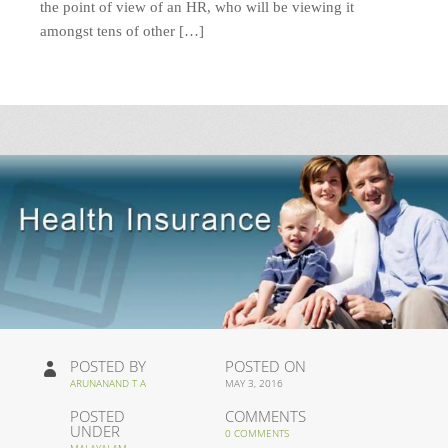
the point of view of an HR, who will be viewing it
amongst tens of other […]
POSTED BY
POSTED ON
ARUNANAND T A
MAY 3, 2016
POSTED
COMMENTS
UNDER
0 COMMENTS